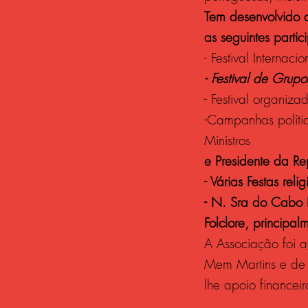
Tem desenvolvido a
as seguintes partic
- Festival Internac
- Festival de Grup
- Festival organi
-Campanhas políti
Ministros
e Presidente da Re
- Várias Festas re
- N. Sra do Cabo E
Folclore, principa
A Associação foi a
Mem Martins e de R
lhe apoio financei