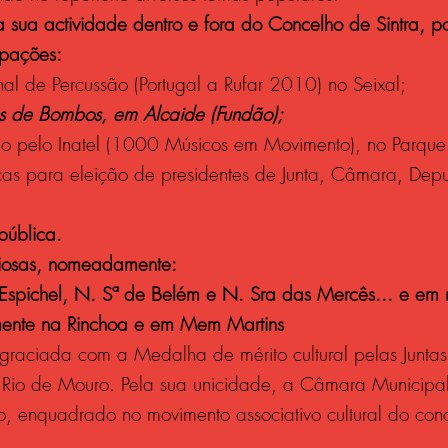
 sua actividade dentro e fora do Concelho de Sintra, 
ipações:
ional de Percussão (Portugal a Rufar 2010) no Seixal;
os de Bombos, em Alcaide (Fundão);
zado pelo Inatel (1000 Músicos em Movimento), no Parqu
cas para eleição de presidentes de Junta, Câmara, Dep
pública.
ligiosas, nomeadamente:
spichel, N. Sª de Belém e N. Sra das Mercês... e em mu
lmente na Rinchoa e em Mem Martins
graciada com a Medalha de mérito cultural pelas Juntas
io de Mouro. Pela sua unicidade, a Câmara Municipal d
ro, enquadrado no movimento associativo cultural do con