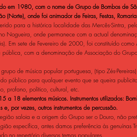
ado em 1980, com o nome de Grupo de Bombos de Sã
o (Norte), onde foi animador de Feiras, Festas, Romarias
erido para a histórica localidade das Mercês-Sintra, pe
jano Nogueira, onde permanece com a actual denomina
). Em sete de Fevereiro de 2000, foi constituído como
ura pública, com a denominação de Associação do Gru
grupo de música popular portuguesa, (tipo Zés-Pereiras),
o público para qualquer evento que se queira publicita
o, profano, político, cultural, etc.
e 15 a 18 elementos músicos. Instrumentos utilizados: Bo
s e, por vezes, outros instrumentos de percussão.
região saloia e a origem do Grupo ser o Douro, não pr
gião específica, antes damos preferência às genuínas T
ndo no repertório diversos temas populares.