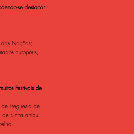
podendo-se destacar
e das Nações;
utados europeus,
itos Festivais de
 de Freguesia de
e Sintra atribui-
celho.