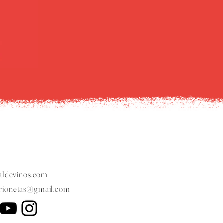
ldevinos.com
arionetas@gmail.com