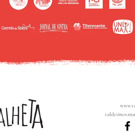
www.va
valdevinos.m