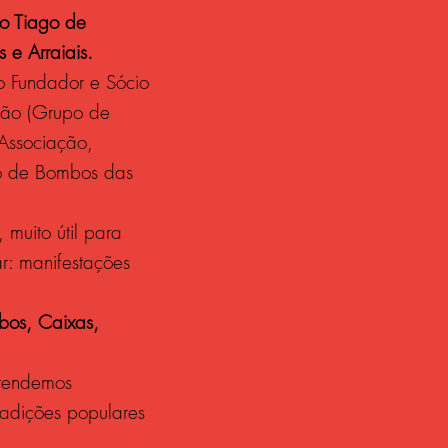
o Tiago de
 e Arraiais.
lo Fundador e Sócio
ção (Grupo de
 Associação,
po de Bombos das
 muito útil para
r: manifestações
mbos, Caixas,
etendemos
radições populares