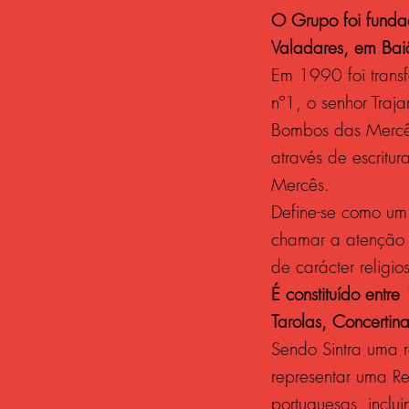
O Grupo foi fund
Valadares, em Baiã
Em 1990 foi transf
nº1, o senhor Tra
Bombos das Mercês
através de escrit
Mercês.
Define-se como um 
chamar a atenção d
de carácter religios
É constituído entr
Tarolas, Concertina
Sendo Sintra uma 
representar uma Re
portuguesas, inclui