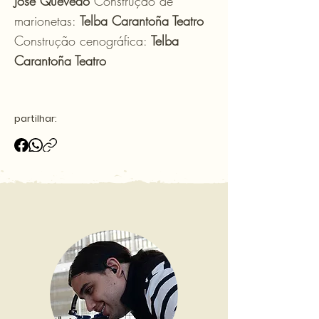
José Quevedo
Construção de
marionetas:
Telba Carantoña Teatro
Construção cenográfica:
Telba
Carantoña Teatro
partilhar: