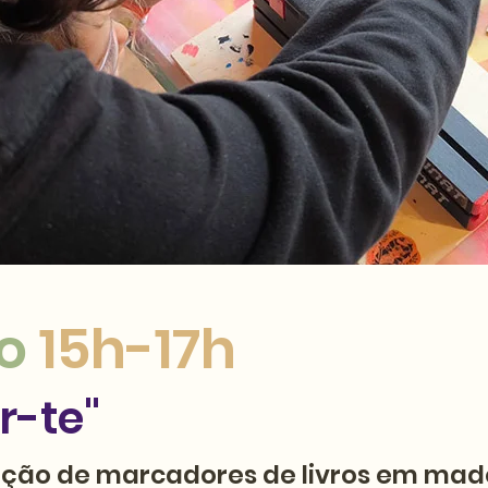
io
15h-17h
r-te"
ução de marcadores de livros em mad