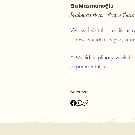
Ela Mazmanoğlu
Jardim da Anta | Acesso Livre
We will visit the traditions 
books, sometimes yes, somet
* Multidisciplinary worksho
experimentation.
partilhar: