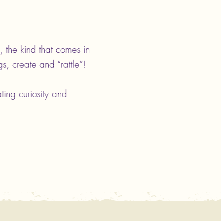
y, the kind that comes in
s, create and “rattle”!
ting curiosity and