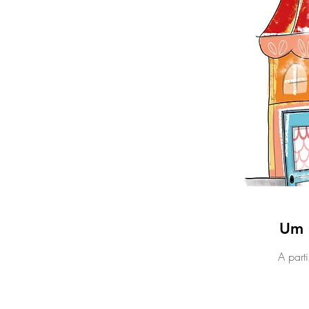
Um 
A part