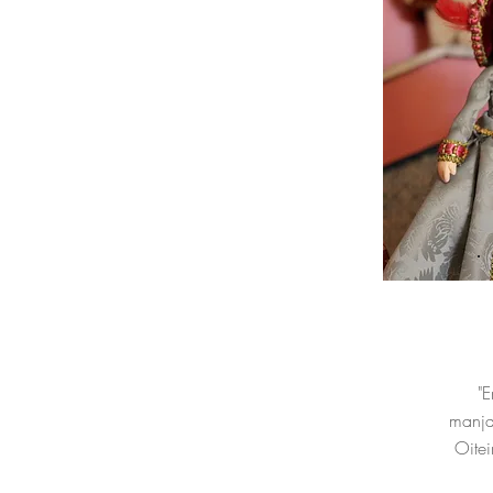
"E
manja
Oitei