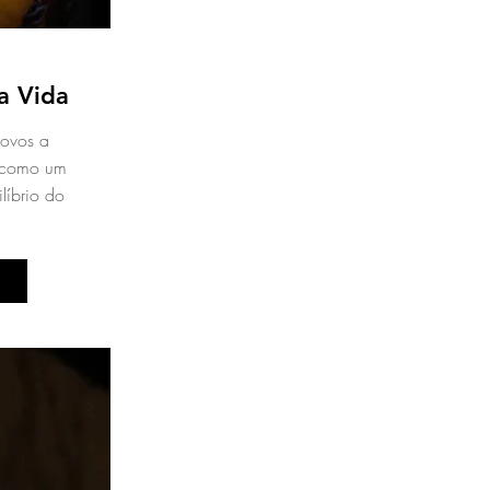
a Vida
novos a
a como um
líbrio do