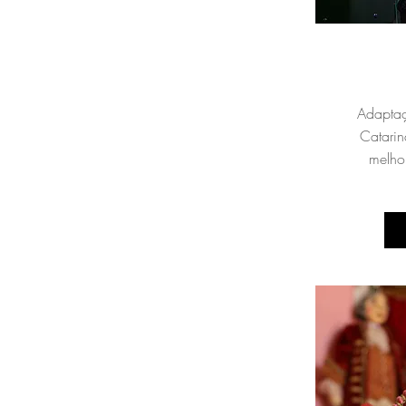
Adaptaç
Catari
melhor