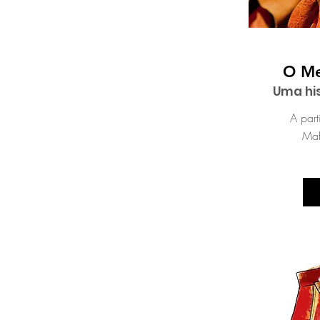
O Me
Uma his
A par
Maf