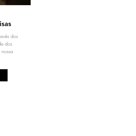
s
isas
avés dos
de dos
 nossa