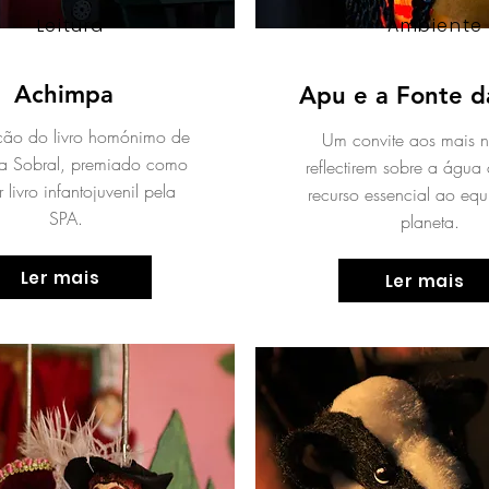
Leitura
Ambiente
Achimpa
Apu e a Fonte d
ão do livro homónimo de
Um convite aos mais 
na Sobral, premiado como
reflectirem sobre a águ
 livro infantojuvenil pela
recurso essencial ao equi
SPA.
planeta.
Ler mais
Ler mais