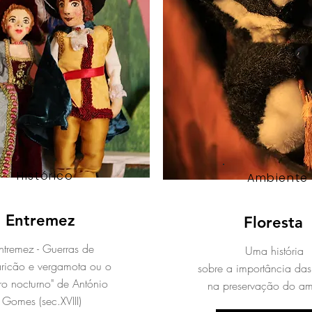
Histórico
Ambiente
Entremez
Floresta
ntremez - Guerras de
Uma história
ricão e vergamota ou o
sobre a importância das 
ro nocturno" de António
na preservação do am
Gomes (sec.XVIII)