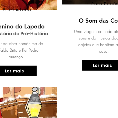
Para Bebé
Pré-história
O Som das Co
nino do Lapedo
Uma viagem contada atr
tória da Pré-História
sons e da musicalida
tir da obra homónima de
objetos que habitam a
alda Brito e Rui Pedro
casa.
Lourenço.
Ler mais
Ler mais