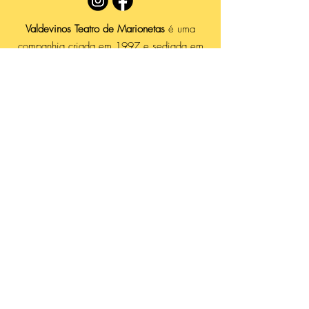
Valdevinos Teatro de Marionetas
é uma
companhia criada em 1997 e sediada em
Agualva, no concelho de Sintra. Procuramos
abordar diversas temáticas e técnicas,
utilizar vários materiais, acolher todas as
ideias e gostamos de levar o nosso teatro a
todos os lugares — não só em sítios fixos,
mas sobretudo em regime de itinerância:
em escolas, bibliotecas, praias, feiras ou
locais que, pela sua especificidade, se
adequem ao espírito mágico que o
espetáculo de marionetas, sem dúvida, tem
capacidade de propor, valorizando o gosto
por esta arte.
Em março de 2015, inaugurámos a
Casa
da Marioneta de Sintra
. Este espaço
promove uma maior ligação à comunidade,