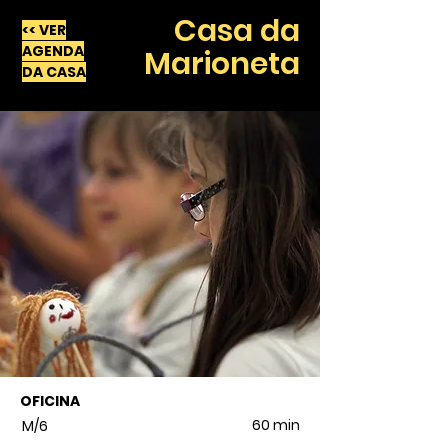
Casa da
<< VER
AGENDA
Marioneta
DA CASA
OFICINA
60 min
M/6