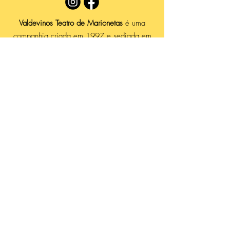
Valdevinos Teatro de Marionetas
é uma
companhia criada em 1997 e sediada em
Agualva, no concelho de Sintra. Procuramos
abordar diversas temáticas e técnicas,
utilizar vários materiais, acolher todas as
ideias e gostamos de levar o nosso teatro a
todos os lugares — não só em sítios fixos,
mas sobretudo em regime de itinerância:
em escolas, bibliotecas, praias, feiras ou
locais que, pela sua especificidade, se
adequem ao espírito mágico que o
espetáculo de marionetas, sem dúvida, tem
capacidade de propor, valorizando o gosto
por esta arte.
Em março de 2015, inaugurámos a
Casa
da Marioneta de Sintra
. Este espaço
promove uma maior ligação à comunidade,