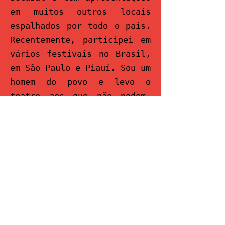
em muitos outros locais
espalhados por todo o país.
Recentemente, participei em
vários festivais no Brasil,
em São Paulo e Piauí. Sou um
homem do povo e levo o
teatro aos que não podem.
São mais de 40 anos a dar
vida aos Robertos.