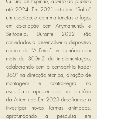
Cultura de Espinho, aberto ao público
até 2024. Em 2021 estreiam “Safra”
um espetáculo com marionetas e fogo,
em co-criação com Anymamundy e
Seitopeia. Durante 2022 são
convidados a desenvolver o dispositivo
cénico de “A Feira” um cenário com
mais de 300m2 de implementação,
colaborando com a companhia Radar
360º na direcção técnica, diração de
montagens e contra-regra no
espetáculo apresentado no território
da Artemrede.Em 2023 desafiam-se a
investigar novas formas animadas,
aprofundando a pesquisa em
marionetas de vento, para a criação
do espetáculo "Céu Salgado", com