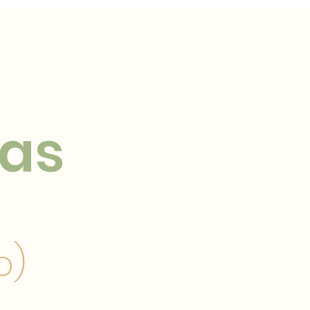
tas
o)