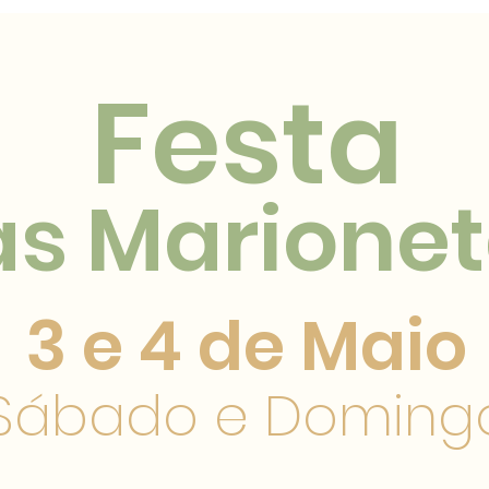
Festa
as Marione
3 e 4 de Maio
Sábado e Doming