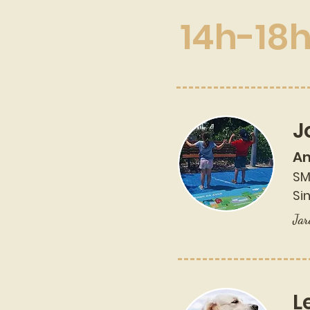
14h-18
J
Am
SM
Si
Jar
L