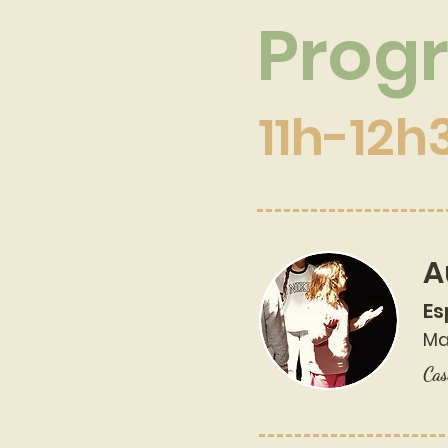
Progr
11h-12h
A
Es
Ma
Cas