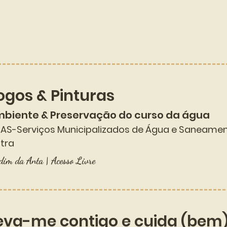
h
ogos & Pinturas
biente & Preservação do curso da água
AS-Serviços Municipalizados de Água e Saneame
ntra
dim da Anta | Acesso Livre
eva-me contigo e cuida (bem)