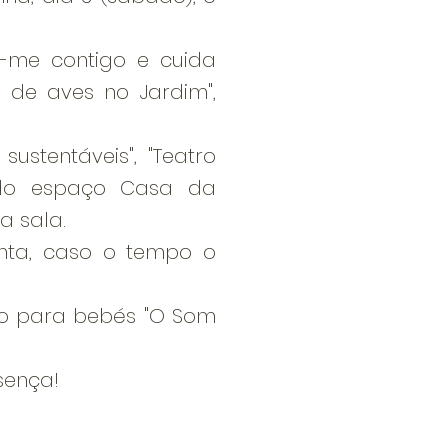
va-me contigo e cuida
 de aves no Jardim",
sustentáveis", "Teatro
 do espaço Casa da
a sala.
Anta, caso o tempo o
ro para bebés "O Som
sença!