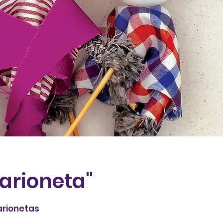
arioneta"
arionetas