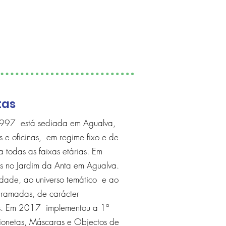
tas
 1997 está sediada em Agualva,
s e oficinas, em regime fixo e de
a todas as faixas etárias. Em
s no Jardim da Anta em Agualva.
dade, ao universo temático e ao
gramadas, de carácter
sos. Em 2017 implementou a 1ª
onetas, Máscaras e Objectos de