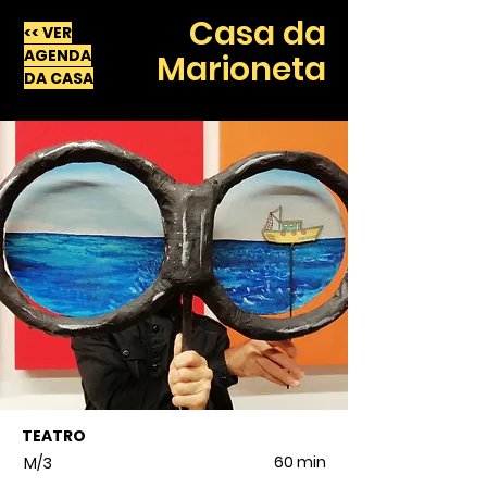
Casa da
<< VER
AGENDA
Marioneta
DA CASA
TEATRO
60 min
M/3