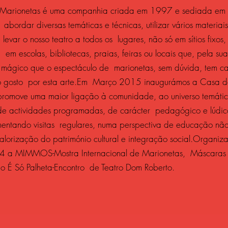
e Marionetas é uma companhia criada em 1997 e sediada em 
abordar diversas temáticas e técnicas, utilizar vários materiai
levar o nosso teatro a todos os lugares, não só em sítios fixo
 em escolas, bibliotecas, praias, feiras ou locais que, pela su
 mágico que o espectáculo de marionetas, sem dúvida, tem 
 o gosto por esta arte.Em Março 2015 inaugurámos a Casa 
 promove uma maior ligação à comunidade, ao universo temáti
de actividades programadas, de carácter pedagógico e lúdico
omentando visitas regulares, numa perspectiva de educação não
alorização do património cultural e integração social.Organ
a MIMMOS-Mostra Internacional de Marionetas, Máscaras e
É Só Palheta-Encontro de Teatro Dom Roberto.