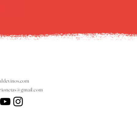
ldevinos.com
arionetas@gmail.com