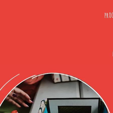
PRO
A
R