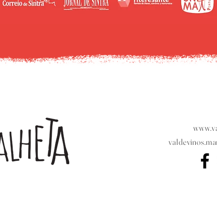
www.va
valdevinos.m