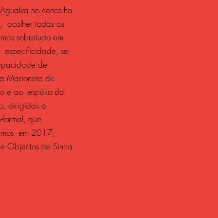
Agualva no concelho
s, acolher todas as
s, mas sobretudo em
a especificidade, se
capacidade de
da Marioneta de
co e ao espólio da
, dirigidas a
-formal, que
izamos em 2017,
 Objectos de Sintra