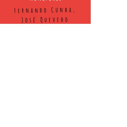
Fernando Cunha,
José Quevedo
Para marionetistas, actores, artistas,
professores e amantes do teatro de
marionetas.
M/16 anos
Carga horária 15h
Minimo: 6 pessoas
Máximo: 10 pessoas
A organização dá todo o material
necessário para a formação.
inscrições/informações