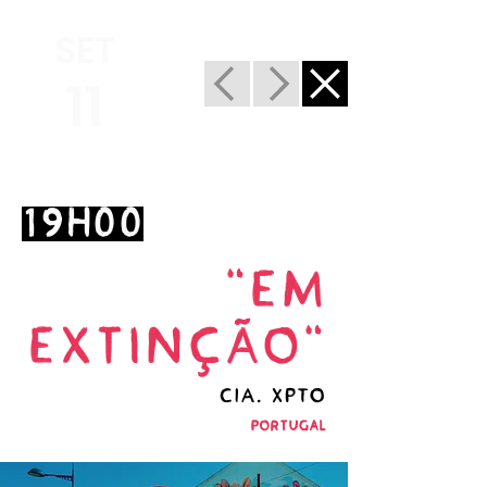
SET
11
19H00
"Em
Extinção"
CIA. XPTO
Portugal