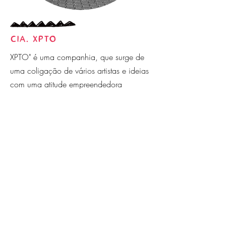
CIA. XPTO
XPTO" é uma companhia, que surge de
uma coligação de vários artistas e ideias
com uma atitude empreendedora
direccionada para as Artes de Rua,
Circo, Teatro, Dança, Musica, Artes
Performativas,.... "XPTO" produz
animações, espectáculos, eventos, entre
outras actividades, desde 2006. O
objectivo desta companhia é inovar e
relacionar conhecimentos de diversas
áreas e sectores para uma melhor
evolução das artes do espectáculo e
performativas.