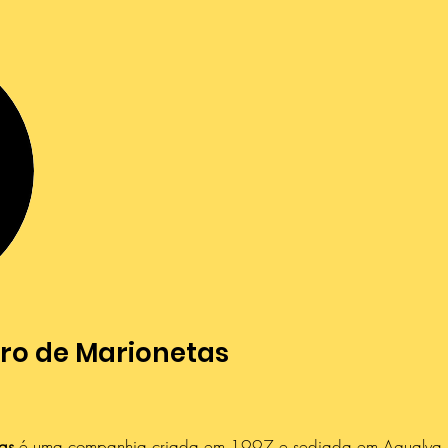
ro de Marionetas
as
é uma companhia criada em 1997 e sediada em Agualva, n