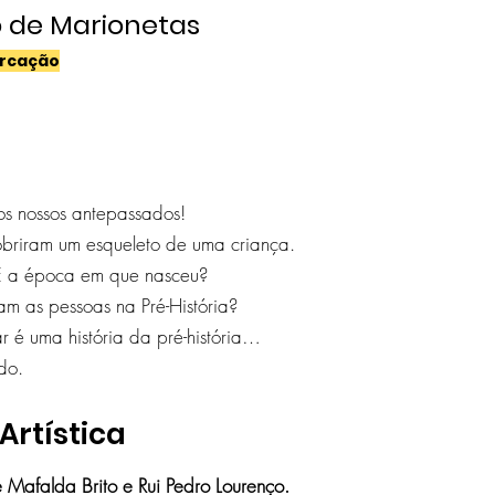
o de Marionetas
arcação
s nossos antepassados!
briram um esqueleto de uma criança.
 É a época em que nasceu?
am as pessoas na Pré-História?
r é uma história da pré-história…
do.
Artística
 Mafalda Brito e Rui Pedro Lourenço.