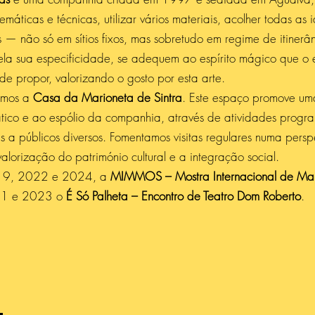
máticas e técnicas, utilizar vários materiais, acolher todas as
s — não só em sítios fixos, mas sobretudo em regime de itinerân
 pela sua especificidade, se adequem ao espírito mágico que o
 propor, valorizando o gosto por esta arte.
ámos a
Casa da Marioneta de Sintra
. Este espaço promove um
tico e ao espólio da companhia, através de atividades progr
s a públicos diversos. Fomentamos visitas regulares numa per
alorização do património cultural e a integração social.
19, 2022 e 2024, a
MIMMOS – Mostra Internacional de Mar
21 e 2023 o
É Só Palheta – Encontro de Teatro Dom Roberto
.