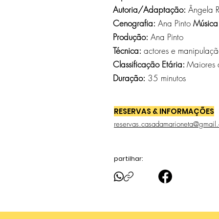
Autoria/Adaptação:
Ângela R
Cenografia:
Ana Pinto
Música
Produção:
Ana Pinto
Técnica:
actores e manipulaçã
Classificação Etária:
Maiores 
Duração:
35 minutos
RESERVAS & INFORMAÇÕES
reservas.casadamarioneta@gmail
partilhar: