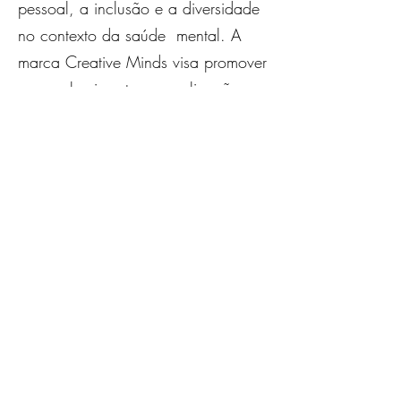
pessoal, a inclusão e a diversidade
no contexto da saúde mental. A
marca Creative Minds visa promover
o reconhecimento, a realização
pessoal, a inclusão social e a
diversidade no contexto da saúde
mental, apostado na constituição de
redes sócio culturais e no
desenvolvimento de parcerias
comunitárias.
Visite a nossa galeria:
https://creativeminds.isjd.pt/
A exposição poderá ser visitada em