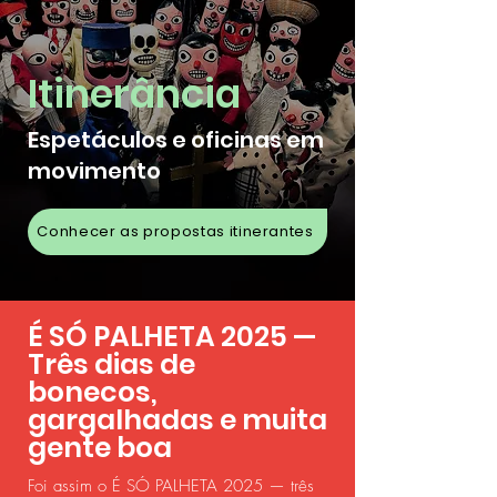
Itinerância
Espetáculos e oficinas em
movimento
Conhecer as propostas itinerantes
É SÓ PALHETA 2025 —
Três dias de
bonecos,
gargalhadas e muita
gente boa
Foi assim o É SÓ PALHETA 2025 — três