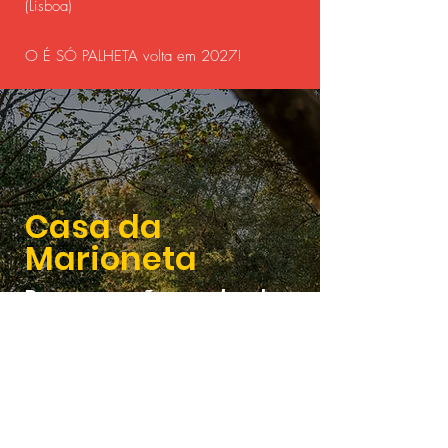
(Lisboa)
O É SÓ PALHETA volta em 2027!
Casa da
Marioneta
Programação regular de
oficinas e espetáculos
> Agenda da Casa