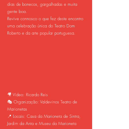
dias de bonecos, gargalhadas e muita
gente boa.
Revive connosco o que fez deste encontro
uma celebração única do Teatro Dom
Roberto e da arte popular portuguesa.
🎥 Vídeo: Ricardo Reis
🎭 Organização: Valdevinos Teatro de
Marionetas
📍 Locais: Casa da Marioneta de Sintra,
Jardim da Anta e Museu da Marioneta