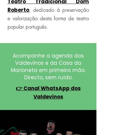
Teatro Tradicional Dom
Roberto
, dedicado à preservação
e valorização desta forma de teatro
popular português.
Acompanhe a agenda dos
Valdevinos e da Casa da
Marioneta em primeira mão.
Directo, sem ruído.
👉 Canal WhatsApp dos
Valdevinos